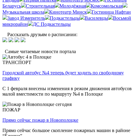
Беларусь
Строительная
Молодёжная
Комсомольская
Музыкальная школа
Кинотеатр Минск
Гостиница Нафтан
Завод Измеритель
Подкастельцы
Василевцы
Восьмой
микрорайон
ДС Подкастельцы
Рассказать друзьям о расписании:
Самые читаемые новости портала
ТРАНСПОРТ
Городской автобус №4 теперь будет ходить по свободному
графику
С 1 февраля внесены изменения в режим движения автобусов
малой вместимости по маршруту №4 в Полоцке
ПОЖАР
Прямо сейчас пожар в Новополоцке
Прямо сейчас большое скопление пожарных машин в районе
“Ёлочки”