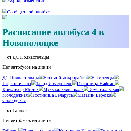
Журнал изменений
Сообщить об ошибке
Расписание автобуса 4 в
Новополоцке
от ДС Подкастельцы
Нет автобусов на линии
ДС Подкастельцы
Восьмой микрорайон
Василевцы
Подкастельцы
Завод Измеритель
Гостиница Нафтан
Кинотеатр Минск
Музыкальная школа
Комсомольская
Молодёжная
Гостиница Беларусь
Магазин Берёзка
Слободская
от Гайдара
Нет автобусов на линии
Гайдара
Первая палатка
Кинотеатр Космос
Гостиница