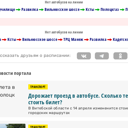
Нет автобусов на линии
 училище
Развилка
Вильнюсское шоссе
Ксты
Полоцкгаз
П
Нет автобусов на линии
з
Ксты
Вильнюсское шоссе
ТРЦ Манеж
Развилка
Кадетск
сказать друзьям о расписании:
вости портала
ТРАНСПОРТ
Дорожает проезд в автобусе. Сколько т
стоить билет?
В Витебской области с 14 апреля измененится стои
городских маршрутах
ТРАНСПОРТ