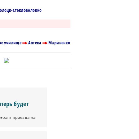
олоцк-Стекловолокно
ое училище
Аптека
Мариненко
еперь будет
мость проезда на