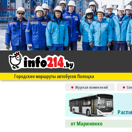
Городские маршруты автобусов Полоцка
Журнал изменений
Со
Распи
от Мариненко