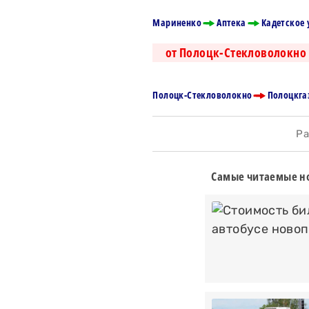
Мариненко
Аптека
Кадетское
от Полоцк-Стекловолокно
Полоцк-Стекловолокно
Полоцкга
Рас
Самые читаемые но