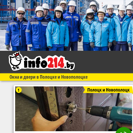
Окна и двери в Полоцке и Новополоцке
1