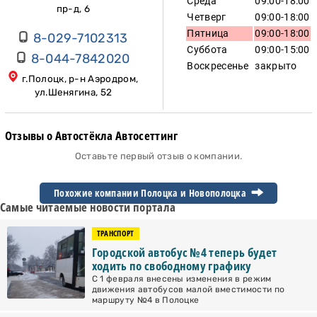
Среда
09:00-18:00
пр-д, 6
Четверг
09:00-18:00
Пятница
09:00-18:00
8-029-7102313
Суббота
09:00-15:00
8-044-7842020
Воскресенье
закрыто
г.Полоцк, р-н Аэродром,
ул.Шенягина, 52
Отзывы о Автостёкла Автосеттинг
Оставьте первый отзыв о компании.
Похожие компании Полоцка и
Новополоцка
Самые читаемые новости портала
ТРАНСПОРТ
Городской автобус №4 теперь будет
ходить по свободному графику
С 1 февраля внесены изменения в режим
движения автобусов малой вместимости по
маршруту №4 в Полоцке