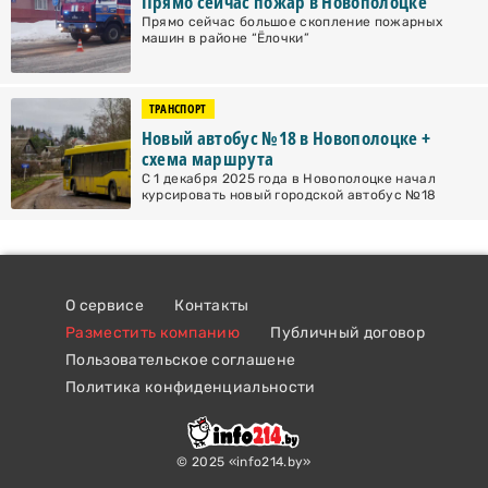
Прямо сейчас пожар в Новополоцке
Прямо сейчас большое скопление пожарных
машин в районе “Ёлочки”
ТРАНСПОРТ
Новый автобус №18 в Новополоцке +
схема маршрута
С 1 декабря 2025 года в Новополоцке начал
курсировать новый городской автобус №18
О сервисе
Контакты
Разместить компанию
Публичный договор
Пользовательское соглашене
Политика конфиденциальности
© 2025 «info214.by»