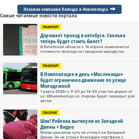
Похожие компании Полоцка и
Новополоцка
Самые читаемые новости портала
ТРАНСПОРТ
Дорожает проезд в автобусе. Сколько
теперь будет стоить билет?
В Витебской области с 14 апреля измененится
стоимость проезда на городских маршрутах
ТРАНСПОРТ
В Новополоцке в день «Масленицы»
будет ограничено движение по улице
Молодежной
1 марта 2025г с 9-20 до 14-30 участок дороги от
ул. Юбилейной до ул. Кирова будет перекрыт для
автом
СПАСЕНИЕ
Шок! Ребенка вытянули из Западной
Двины + Видео
Вчера школьник чуть не утонул на Западной
Двине. Он не утонул благодаря портфелю с