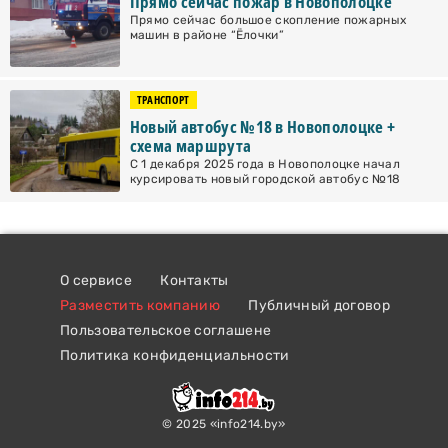
Прямо сейчас пожар в Новополоцке
Прямо сейчас большое скопление пожарных
машин в районе “Ёлочки”
ТРАНСПОРТ
Новый автобус №18 в Новополоцке +
схема маршрута
С 1 декабря 2025 года в Новополоцке начал
курсировать новый городской автобус №18
О сервисе
Контакты
Разместить компанию
Публичный договор
Пользовательское соглашене
Политика конфиденциальности
© 2025 «info214.by»