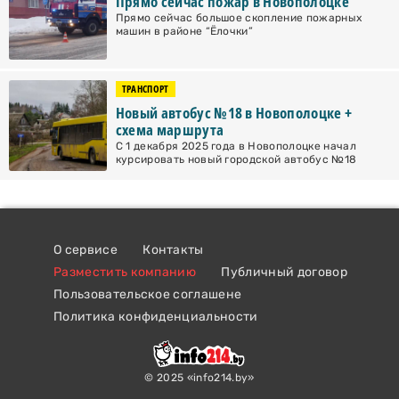
Прямо сейчас пожар в Новополоцке
Прямо сейчас большое скопление пожарных
машин в районе “Ёлочки”
ТРАНСПОРТ
Новый автобус №18 в Новополоцке +
схема маршрута
С 1 декабря 2025 года в Новополоцке начал
курсировать новый городской автобус №18
О сервисе
Контакты
Разместить компанию
Публичный договор
Пользовательское соглашене
Политика конфиденциальности
© 2025 «info214.by»