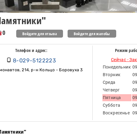
Памятники"
0
Войдите для отзыва
Войдите для жалобы
Телефон и адрес:
Режим раб
8-029-5122223
Сейчас - За
Понедельник
09
монавтов, 214, р-н Кольцо - Боровуха 3
Вторник
09
Среда
09
Четверг
09
Пятница
09
Суббота
09
Воскресенье
09
"Памятники"