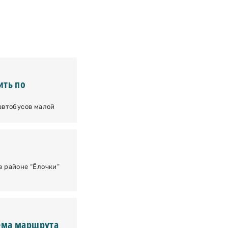
ить по
автобусов малой
 районе “Ёлочки”
ема маршрута