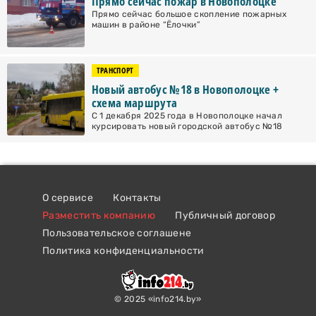
Прямо сейчас пожар в Новополоцке
Прямо сейчас большое скопление пожарных
машин в районе “Ёлочки”
ТРАНСПОРТ
Новый автобус №18 в Новополоцке +
схема маршрута
С 1 декабря 2025 года в Новополоцке начал
курсировать новый городской автобус №18
О сервисе
Контакты
Разместить компанию
Публичный договор
Пользовательское соглашене
Политика конфиденциальности
© 2025 «info214.by»