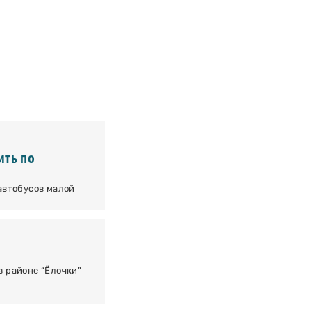
ить по
автобусов малой
 районе “Ёлочки”