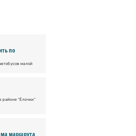
ить по
автобусов малой
 районе “Ёлочки”
ема маршрута