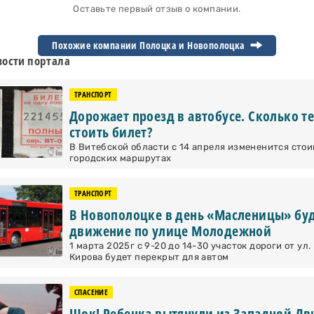
Оставьте первый отзыв о компании.
Похожие компании Полоцка и
Новополоцка
ости портала
ТРАНСПОРТ
Дорожает проезд в автобусе. Сколько т
стоить билет?
В Витебской области с 14 апреля измененится стои
городских маршрутах
ТРАНСПОРТ
В Новополоцке в день «Масленицы» буд
движение по улице Молодежной
1 марта 2025г с 9-20 до 14-30 участок дороги от ул
Кирова будет перекрыт для автом
СПАСЕНИЕ
Шок! Ребенка вытянули из Западной Дв