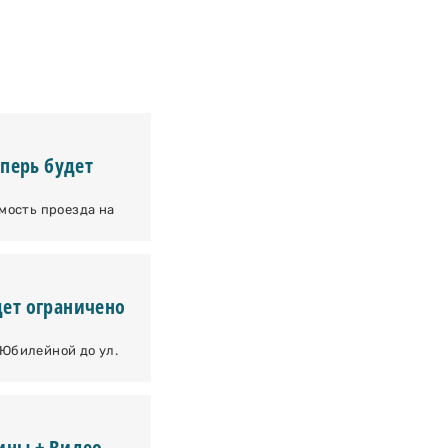
еперь будет
мость проезда на
ет ограничено
. Юбилейной до ул.
ины + Видео