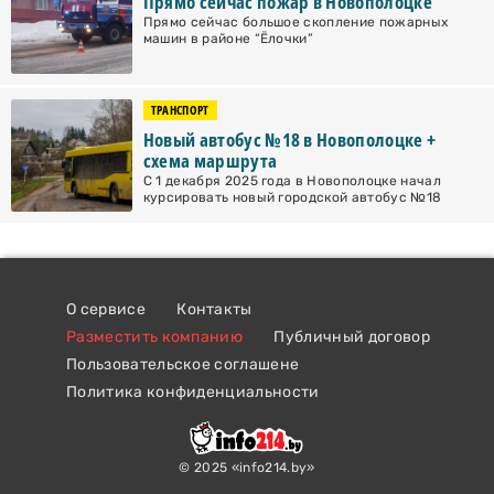
Прямо сейчас пожар в Новополоцке
Прямо сейчас большое скопление пожарных
машин в районе “Ёлочки”
ТРАНСПОРТ
Новый автобус №18 в Новополоцке +
схема маршрута
С 1 декабря 2025 года в Новополоцке начал
курсировать новый городской автобус №18
О сервисе
Контакты
Разместить компанию
Публичный договор
Пользовательское соглашене
Политика конфиденциальности
© 2025 «info214.by»