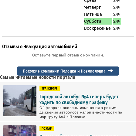
Среда
24ч
Четверг
24ч
Пятница
24ч
Суббота
24ч
Воскресенье
24ч
Отзывы о Эвакуация автомобилей
Оставьте первый отзыв о компании.
Похожие компании Полоцка и
Новополоцка
Самые читаемые новости портала
ТРАНСПОРТ
Городской автобус №4 теперь будет
ходить по свободному графику
С 1 февраля внесены изменения в режим
движения автобусов малой вместимости по
маршруту №4 в Полоцке
ПОЖАР