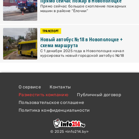
Прямо сейчас пожар в Новополоцке
Прямо сейчас большое скопление пожарных
машин в районе “Ёлочки”
ТРАНСПОРТ
Новый автобус №18 в Новополоцке +
схема маршрута
С 1 декабря 2025 года в Новополоцке начал
курсировать новый городской автобус №18
О сервисе
Контакты
Разместить компанию
Публичный договор
Пользовательское соглашене
Политика конфиденциальности
© 2025 «info214.by»