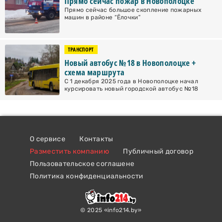
Прямо сейчас пожар в Новополоцке
Прямо сейчас большое скопление пожарных
машин в районе “Ёлочки”
ТРАНСПОРТ
Новый автобус №18 в Новополоцке +
схема маршрута
С 1 декабря 2025 года в Новополоцке начал
курсировать новый городской автобус №18
О сервисе
Контакты
Разместить компанию
Публичный договор
Пользовательское соглашене
Политика конфиденциальности
© 2025 «info214.by»