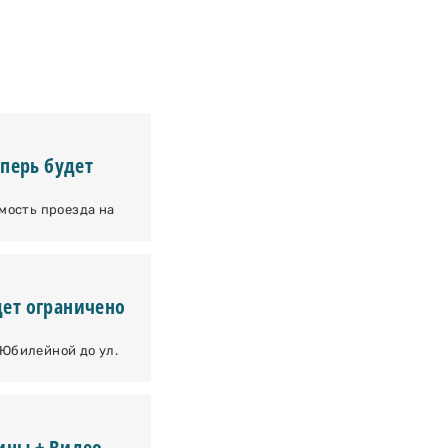
еперь будет
мость проезда на
ет ограничено
. Юбилейной до ул.
ины + Видео