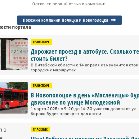
Оставьте первый отзыв о компании.
Похожие компании Полоцка и
Новополоцка
ости портала
ТРАНСПОРТ
Дорожает проезд в автобусе. Сколько т
стоить билет?
В Витебской области с 14 апреля измененится стои
городских маршрутах
ТРАНСПОРТ
В Новополоцке в день «Масленицы» буд
движение по улице Молодежной
1 марта 2025г с 9-20 до 14-30 участок дороги от ул
Кирова будет перекрыт для автом
СПАСЕНИЕ
Шок! Ребенка вытянули из Западной Дв