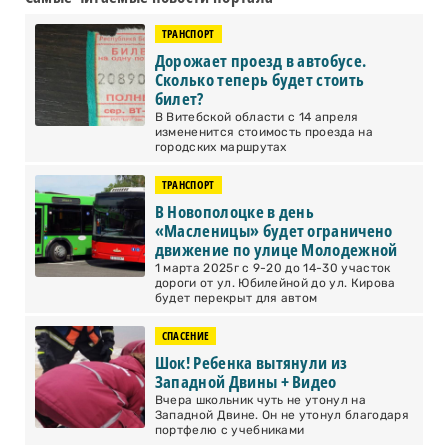
ТРАНСПОРТ
Дорожает проезд в автобусе.
Сколько теперь будет стоить
билет?
В Витебской области с 14 апреля
измененится стоимость проезда на
городских маршрутах
ТРАНСПОРТ
В Новополоцке в день
«Масленицы» будет ограничено
движение по улице Молодежной
1 марта 2025г с 9-20 до 14-30 участок
дороги от ул. Юбилейной до ул. Кирова
будет перекрыт для автом
СПАСЕНИЕ
Шок! Ребенка вытянули из
Западной Двины + Видео
Вчера школьник чуть не утонул на
Западной Двине. Он не утонул благодаря
портфелю с учебниками