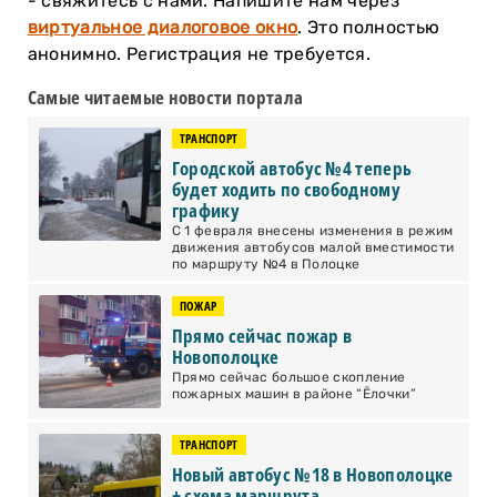
- свяжитесь с нами. Напишите нам через
виртуальное диалоговое окно
. Это полностью
анонимно. Регистрация не требуется.
Самые читаемые новости портала
ТРАНСПОРТ
Городской автобус №4 теперь
будет ходить по свободному
графику
С 1 февраля внесены изменения в режим
движения автобусов малой вместимости
по маршруту №4 в Полоцке
ПОЖАР
Прямо сейчас пожар в
Новополоцке
Прямо сейчас большое скопление
пожарных машин в районе “Ёлочки”
ТРАНСПОРТ
Новый автобус №18 в Новополоцке
+ схема маршрута