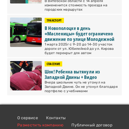
В Витебской области с 14 апреля
измененится стоимость проезда на
городских маршрутах
ТРАНСПОРТ
В Новополоцке в день
«Масленицы» будет ограничено
движение по улице Молодежной
1 марта 2025г с 9-20 до 14-30 участок
дороги от ул. Юбилейной до ул. Кирова
будет перекрыт для автом
СПАСЕНИЕ
Шок! Ребенка вытянули из
Западной Двины + Видео
Вчера школьник чуть не утонул на
Западной Двине. Он не утонул благодаря
портфелю с учебниками
О сервисе
Контакты
Разместить компанию
Публичный договор