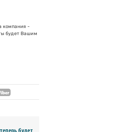
а компания -
оты будет Вашим
 теперь будет