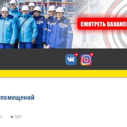
 помещений
13:17
👁 707
к