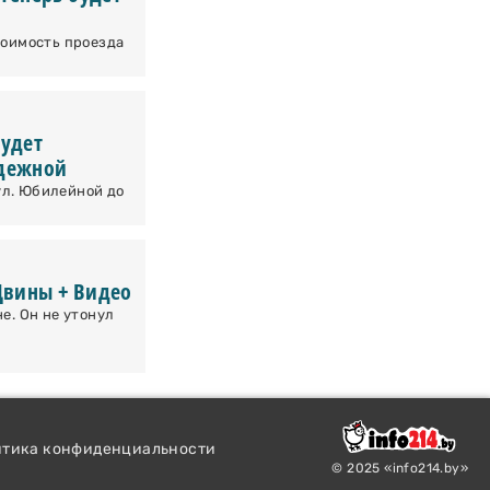
тоимость проезда
будет
одежной
 ул. Юбилейной до
Двины + Видео
е. Он не утонул
итика конфиденциальности
© 2025 «info214.by»