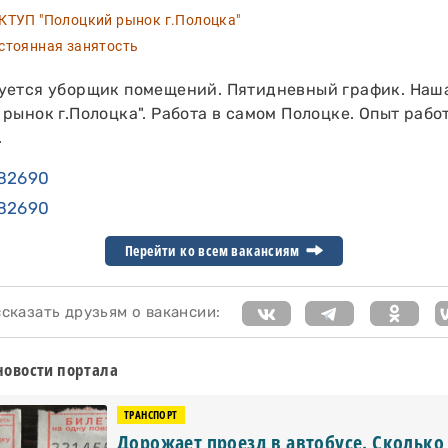
ТУП "Полоцкий рынок г.Полоцка"
тоянная занятость
уется уборщик помещений. Пятидневный график. Наш
рынок г.Полоцка". Работа в самом Полоцке. Опыт раб
.
82690
82690
Перейти ко всем вакансиям
казать друзьям о вакансии:
новости портала
ТРАНСПОРТ
Дорожает проезд в автобусе. Сколько