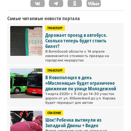
Самые читаемые новости портала
ТРАНСПОРТ
Дорожает проезд в автобусе.
Сколько теперь будет стоить
билет?
В Витебской области с 14 апреля
измененится стоимость проезда на
городских маршрутах
ТРАНСПОРТ
В Новополоцке в день
«Масленицы» будет ограничено
движение по улице Молодежной
1 марта 2025г с 9-20 до 14-30 участок
дороги от ул. Юбилейной до ул. Кирова
будет перекрыт для автом
СПАСЕНИЕ
Шок! Ребенка вытянули из
Западной Двины + Видео
Вчера школьник чуть не утонул на