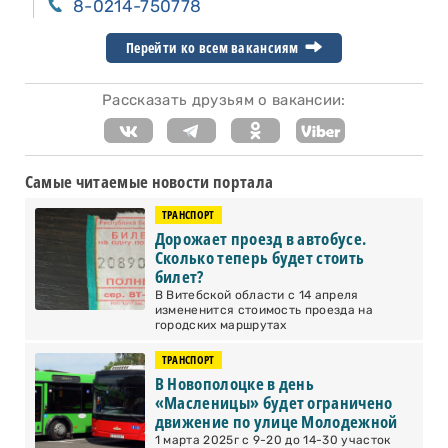
8-0214-750778
Перейти ко всем вакансиям
Рассказать друзьям о вакансии:
Самые читаемые новости портала
ТРАНСПОРТ
Дорожает проезд в автобусе.
Сколько теперь будет стоить
билет?
В Витебской области с 14 апреля
измененится стоимость проезда на
городских маршрутах
ТРАНСПОРТ
В Новополоцке в день
«Масленицы» будет ограничено
движение по улице Молодежной
1 марта 2025г с 9-20 до 14-30 участок