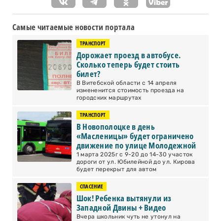
Самые читаемые новости портала
ТРАНСПОРТ
Дорожает проезд в автобусе.
Сколько теперь будет стоить
билет?
В Витебской области с 14 апреля
измененится стоимость проезда на
городских маршрутах
ТРАНСПОРТ
В Новополоцке в день
«Масленицы» будет ограничено
движение по улице Молодежной
1 марта 2025г с 9-20 до 14-30 участок
дороги от ул. Юбилейной до ул. Кирова
будет перекрыт для автом
СПАСЕНИЕ
Шок! Ребенка вытянули из
Западной Двины + Видео
Вчера школьник чуть не утонул на