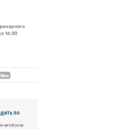
еринарного
о 16.00
одить по
ия автобусов