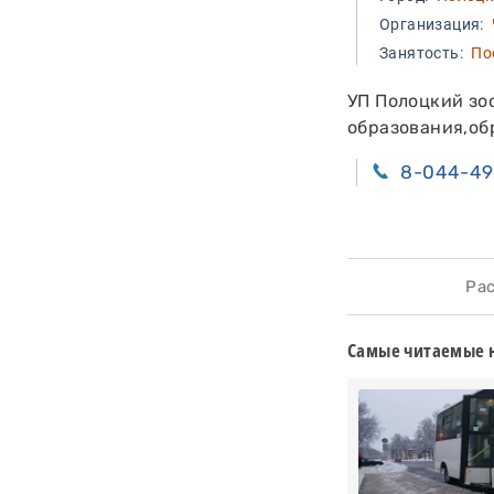
Организация:
Занятость:
Пос
УП Полоцкий зо
образования,обр
8-044-4
Расс
Самые читаемые 