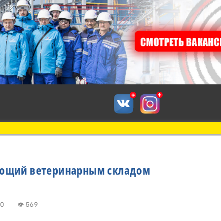
ющий ветеринарным складом
13:40
👁 569
к