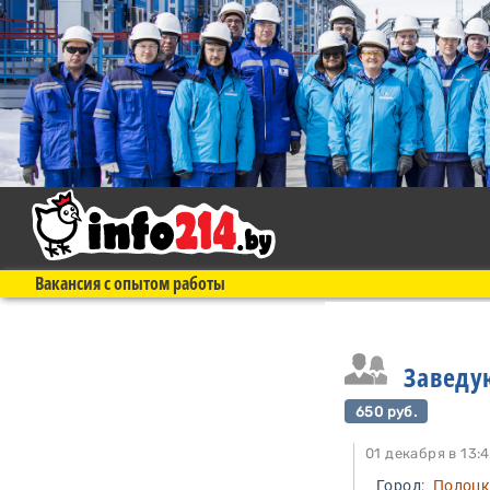
Вакансия с опытом работы
Заведу
650 руб.
01 декабря в 
Город:
Полоц