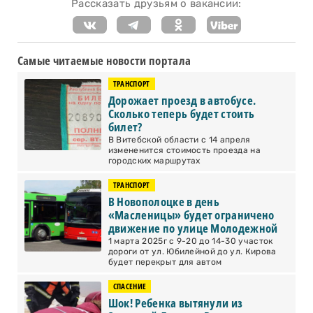
Рассказать друзьям о вакансии:
Самые читаемые новости портала
ТРАНСПОРТ
Дорожает проезд в автобусе.
Сколько теперь будет стоить
билет?
В Витебской области с 14 апреля
измененится стоимость проезда на
городских маршрутах
ТРАНСПОРТ
В Новополоцке в день
«Масленицы» будет ограничено
движение по улице Молодежной
1 марта 2025г с 9-20 до 14-30 участок
дороги от ул. Юбилейной до ул. Кирова
будет перекрыт для автом
СПАСЕНИЕ
Шок! Ребенка вытянули из