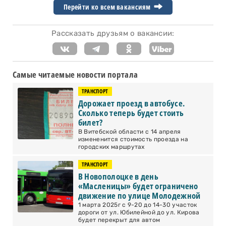
Перейти ко всем вакансиям
Рассказать друзьям о вакансии:
Самые читаемые новости портала
ТРАНСПОРТ
Дорожает проезд в автобусе.
Сколько теперь будет стоить
билет?
В Витебской области с 14 апреля
измененится стоимость проезда на
городских маршрутах
ТРАНСПОРТ
В Новополоцке в день
«Масленицы» будет ограничено
движение по улице Молодежной
1 марта 2025г с 9-20 до 14-30 участок
дороги от ул. Юбилейной до ул. Кирова
будет перекрыт для автом