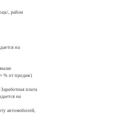
оцк/, район
дается на
и выше
+ % от продаж)
 Заработная плата
ждается на
нту автомобилей,