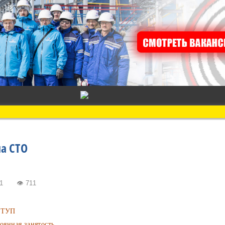
а СТО
11:41
👁 711
ТУП
янная занятость