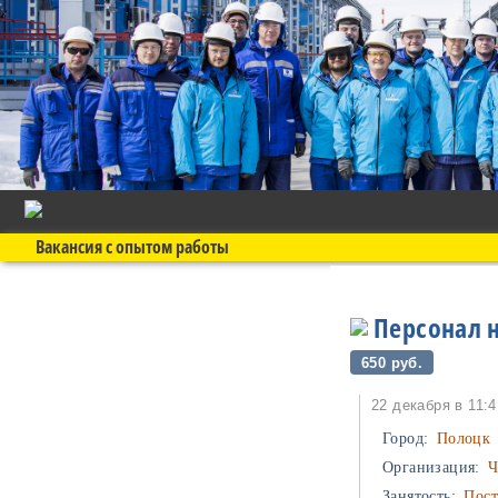
Вакансия с опытом работы
Персонал н
650 руб.
22 декабря в 
Город:
Полоцк
Организация:
Ч
Занятость:
Посто