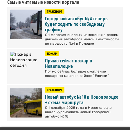
Самые читаемые новости портала
ТРАНСПОРТ
Городской автобус №4 теперь
будет ходить по свободному
графику
С 1 февраля внесены изменения в режим
движения автобусов малой вместимости
по маршруту №4 в Полоцке
ПОЖАР
Прямо сейчас пожар в
Новополоцке
Прямо сейчас большое скопление
пожарных машин в районе “Ёлочки”
ТРАНСПОРТ
Новый автобус №18 в Новополоцке
+ схема маршрута
С 1 декабря 2025 года в Новополоцке
начал курсировать новый городской
автобус №18