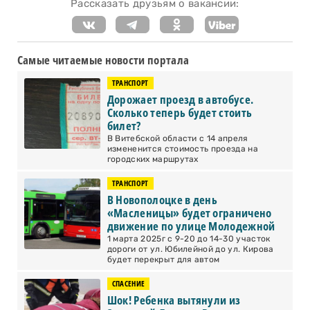
Рассказать друзьям о вакансии:
Самые читаемые новости портала
ТРАНСПОРТ
Дорожает проезд в автобусе.
Сколько теперь будет стоить
билет?
В Витебской области с 14 апреля
измененится стоимость проезда на
городских маршрутах
ТРАНСПОРТ
В Новополоцке в день
«Масленицы» будет ограничено
движение по улице Молодежной
1 марта 2025г с 9-20 до 14-30 участок
дороги от ул. Юбилейной до ул. Кирова
будет перекрыт для автом
СПАСЕНИЕ
Шок! Ребенка вытянули из