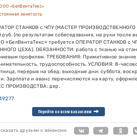
ОО «БелВентаТекс»
тоянная занятость
ЕРАТОР СТАНКОВ с ЧПУ (МАСТЕР ПРОИЗВОДСТВЕННОГО 
 руб. (по результатам собеседования, на руки после в
О «БелВентаТекс» требуется ОПЕРАТОР СТАНКОВ с Ч
ОГО ЦЕХА). ОБЯЗАННОСТИ: работа с тканью на станк
ниевым профилем. ТРЕБОВАНИЯ: Примитивное знание 
внимательность, трудоспособность. УСЛОВИЯ: 8-часов
ница, перерыв на обед; выходные дни: суббота, воск
и. Зарплата и аванс перечисляются на карту, оформл
ЕС ПРОИЗВОДСТВА: дер.
49277
Перейти ко всем вакансиям
казать друзьям о вакансии: