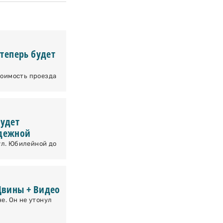
 теперь будет
тоимость проезда
будет
одежной
 ул. Юбилейной до
Двины + Видео
е. Он не утонул