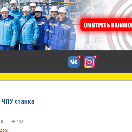
 ЧПУ станка
22:35
👁 453
одом