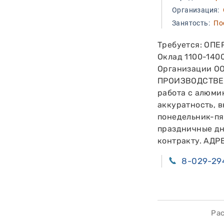
Организация:
О
Занятость:
Пос
Требуется: ОП
Оклад 1100-1400
Организации ОО
ПРОИЗВОДСТВЕНН
работа с алюми
аккуратность, 
понедельник-пят
праздничные дн
контракту. АДР
8-029-29
Расс