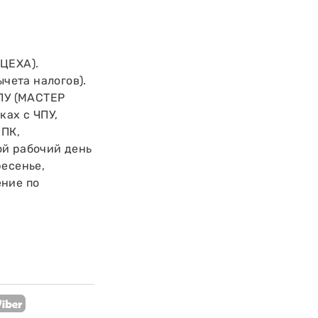
ЦЕХА).
ычета налогов).
ПУ (МАСТЕР
ах с ЧПУ,
ПК,
ой рабочий день
ресенье,
ение по