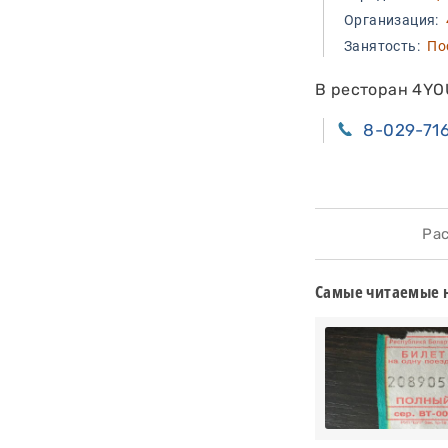
Организация:
Занятость:
Пос
В ресторан 4YOU
8-029-71
Расс
Самые читаемые 