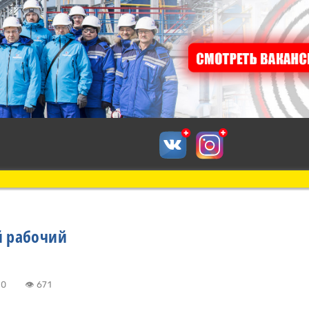
й рабочий
15:50
👁 671
к