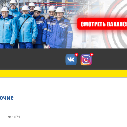
бочие
4:11
👁 1071
к