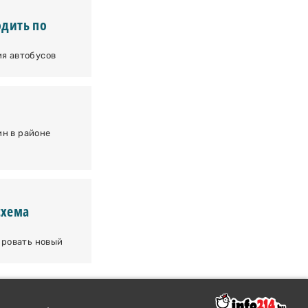
одить по
ия автобусов
н в районе
схема
ировать новый