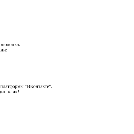
вополоцка.
ии:
ы платформы "ВКонтакте".
дин клик!