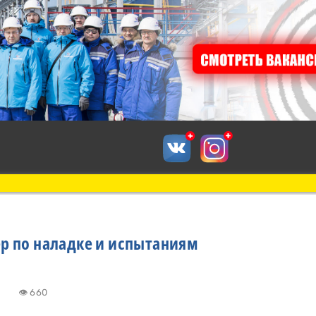
р по наладке и испытаниям
3:21
👁 660
к