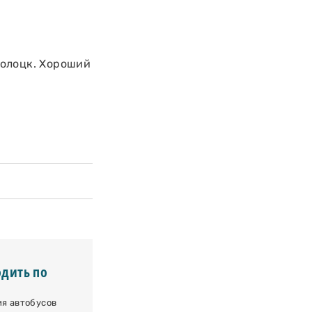
Полоцк. Хороший
одить по
ия автобусов