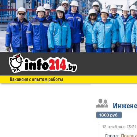
Вакансия с опытом работы
Инжене
1800 руб.
12 ноября в 1
Город:
Полоц