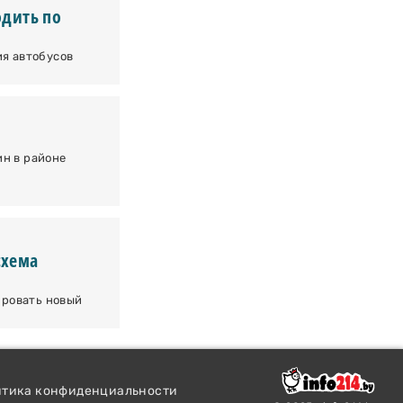
одить по
ия автобусов
н в районе
схема
ировать новый
итика конфиденциальности