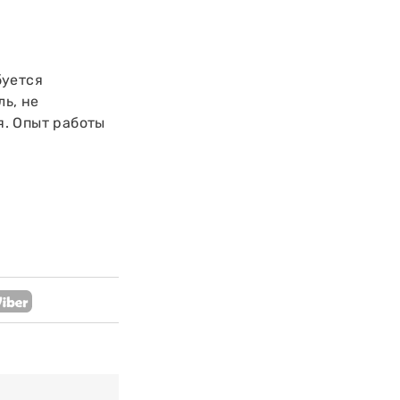
буется
ь, не
. Опыт работы