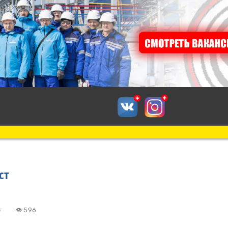
ст
6:54
👁 596
к