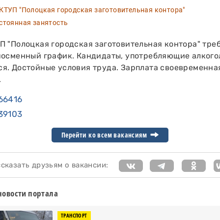
ТУП "Полоцкая городская заготовительная контора"
тоянная занятость
П "Полоцкая городская заготовительная контора" тре
носменный график. Кандидаты, употребляющие алкогол
я. Достойные условия труда. Зарплата своевременная
.
66416
39103
Перейти ко всем вакансиям
казать друзьям о вакансии:
новости портала
ТРАНСПОРТ