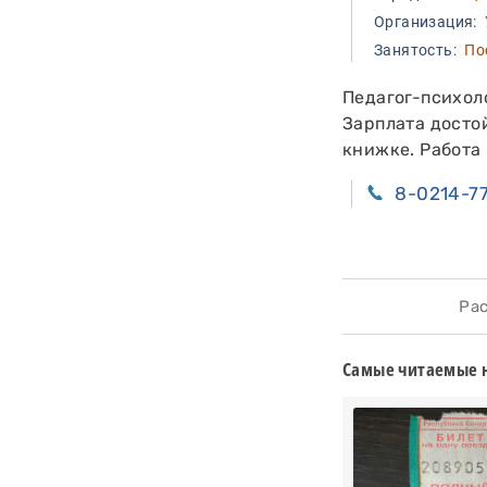
Организация:
У
Занятость:
Пос
Педагог-психоло
Зарплата досто
книжке. Работа
8-0214-7
Расс
Самые читаемые 