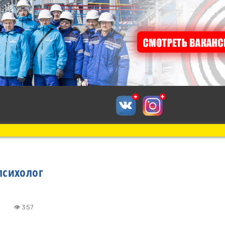
психолог
3:47
👁 357
к