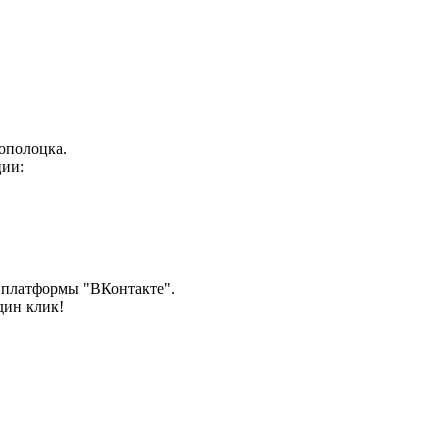
вополоцка.
ии:
ы платформы "ВКонтакте".
дин клик!