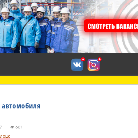
 автомобиля
17:17
👁 661
лоцк