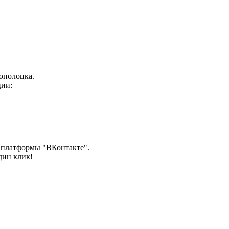
вополоцка.
ии:
ы платформы "ВКонтакте".
дин клик!