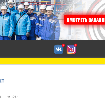
ст
6:11
👁 1034
к