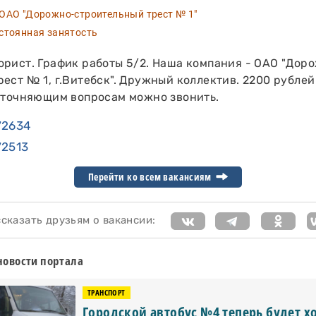
АО "Дорожно-строительный трест № 1"
тоянная занятость
орист. График работы 5/2. Наша компания - ОАО "Дор
ест № 1, г.Витебск". Дружный коллектив. 2200 рубле
 уточняющим вопросам можно звонить.
72634
72513
Перейти ко всем вакансиям
казать друзьям о вакансии:
новости портала
ТРАНСПОРТ
Городской автобус №4 теперь будет х