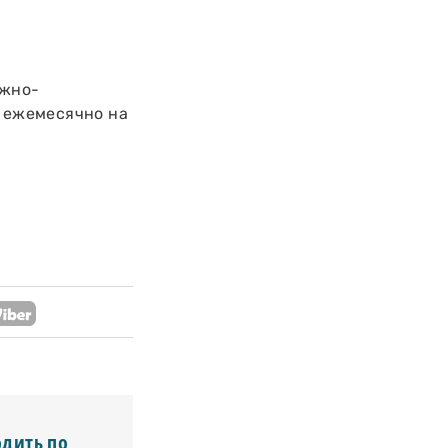
ожно-
й ежемесячно на
одить по