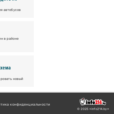
ия автобусов
н в районе
схема
ировать новый
итика конфиденциальности
© 2025 «info214.by»