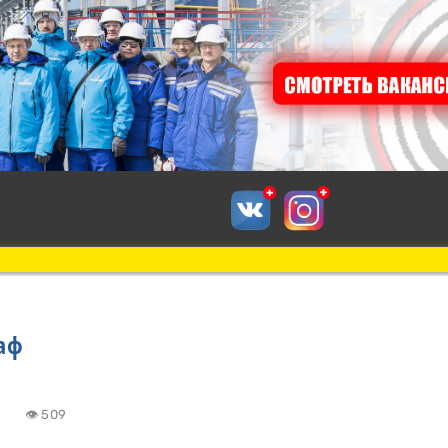
аф
4:41
👁 509
к