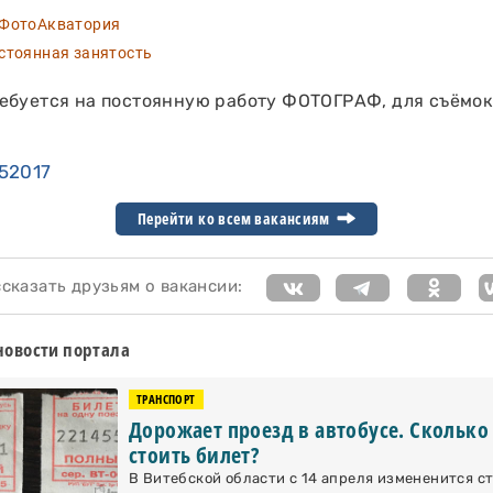
отоАкватория
тоянная занятость
ебуется на постоянную работу ФОТОГРАФ, для съёмок
52017
Перейти ко всем вакансиям
казать друзьям о вакансии:
новости портала
ТРАНСПОРТ
Дорожает проезд в автобусе. Сколько
стоить билет?
В Витебской области с 14 апреля измененится с