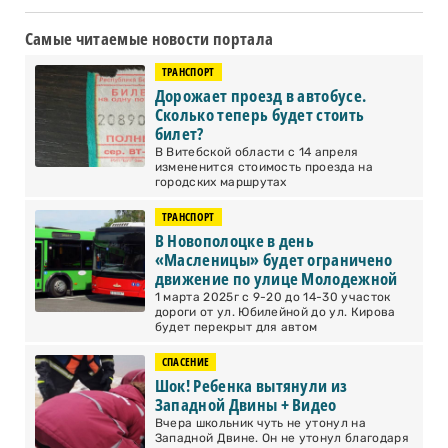
Самые читаемые новости портала
ТРАНСПОРТ
Дорожает проезд в автобусе.
Сколько теперь будет стоить
билет?
В Витебской области с 14 апреля
измененится стоимость проезда на
городских маршрутах
ТРАНСПОРТ
В Новополоцке в день
«Масленицы» будет ограничено
движение по улице Молодежной
1 марта 2025г с 9-20 до 14-30 участок
дороги от ул. Юбилейной до ул. Кирова
будет перекрыт для автом
СПАСЕНИЕ
Шок! Ребенка вытянули из
Западной Двины + Видео
Вчера школьник чуть не утонул на
Западной Двине. Он не утонул благодаря