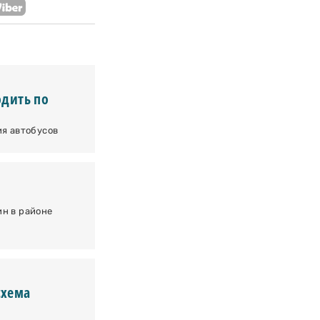
одить по
ия автобусов
н в районе
схема