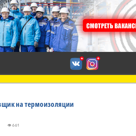
вщик на термоизоляции
:21
👁 661
к