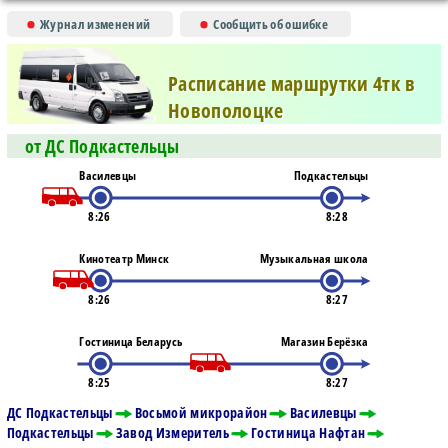
Журнал изменений
Сообщить об ошибке
Расписание маршрутки 4тк в
Новополоцке
от ДС Подкастельцы
Василевцы
Подкастельцы
8:26
8:28
Кинотеатр Минск
Музыкальная школа
8:26
8:27
Гостиница Беларусь
Магазин Берёзка
8:25
8:27
ДС Подкастельцы
Восьмой микрорайон
Василевцы
Подкастельцы
Завод Измеритель
Гостиница Нафтан