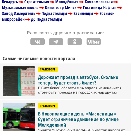
Беларусь
Строительная
Молодёжная
Комсомольская
Музыкальная школа
Кинотеатр Минск
Гостиница Нафтан
Завод Измеритель
Подкастельцы
Василевцы
Восьмой
микрорайон
ДС Подкастельцы
Рассказать друзьям о расписании:
Самые читаемые новости портала
ТРАНСПОРТ
Дорожает проезд в автобусе. Сколько
теперь будет стоить билет?
В Витебской области с 14 апреля измененится
стоимость проезда на городских маршрутах
ТРАНСПОРТ
В Новополоцке в день «Масленицы»
будет ограничено движение по улице
Молодежной
1 марта 2025г с 9-20 до 14-30 участок дороги от