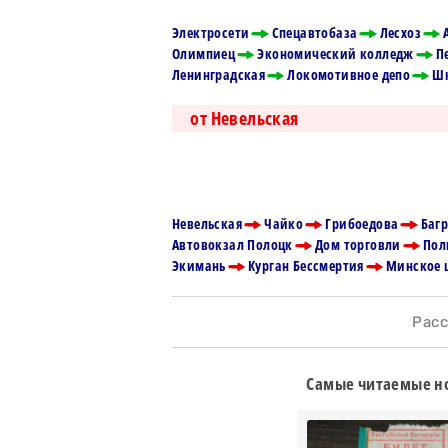
Электросети
Спецавтобаза
Лесхоз
Олимпиец
Экономический колледж
П
Ленинградская
Локомотивное депо
Ш
от Невельская
Невельская
Чайко
Грибоедова
Баг
Автовокзал Полоцк
Дом торговли
Пол
Экимань
Курган Бессмертия
Минское 
Расск
Самые читаемые но