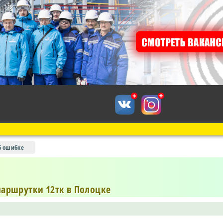
б ошибке
маршрутки 12тк в Полоцке