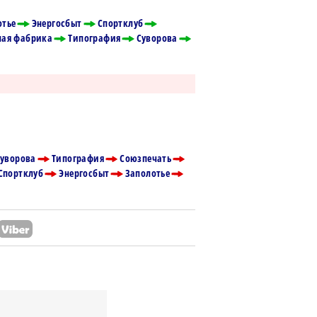
отье
Энергосбыт
Спортклуб
ая фабрика
Типография
Суворова
уворова
Типография
Союзпечать
Спортклуб
Энергосбыт
Заполотье