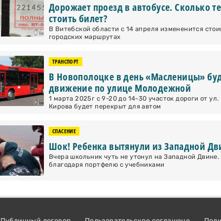
Дорожает проезд в автобусе. Сколько т
стоить билет?
В Витебской области с 14 апреля измененится стои
городских маршрутах
ТРАНСПОРТ
В Новополоцке в день «Масленицы» буд
движение по улице Молодежной
1 марта 2025г с 9-20 до 14-30 участок дороги от ул
Кирова будет перекрыт для автом
СПАСЕНИЕ
Шок! Ребенка вытянули из Западной Дв
Вчера школьник чуть не утонул на Западной Двине.
благодаря портфелю с учебниками
Публичный договор
Пользовательское соглашене
Пол