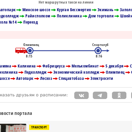
Нет маршрутных такси на линии
Автопарк
Минское шоссе
Курган Бессмертия
Экимань
Запол
едколледж
Райисполком
Поликлиника
Дом торговли
Швейн
кола №14
Переезд
Олимпиец
Спортклуб
8:15
8:16
рамяна
Калинина
Фабрициуса
Мелькомбинат
5 декабря
С
иклиника
Педколледж
Экономический колледж
Олимпиец
шоссе
Автопарк
Лесхоз
Спецавтобаза
Электросети
азать друзьям о расписании:
вости портала
ТРАНСПОРТ